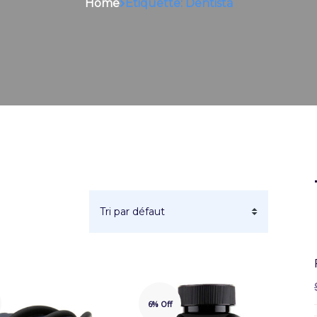
Home
Étiquette: Dentista
6% Off