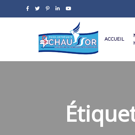
ACCUEIL
Étique