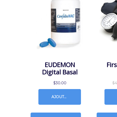
EUDEMON
Fir
Digital Basal
$
30.00
$
4
AJOUTER AU PANIER