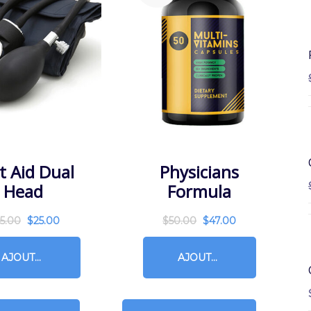
st Aid Dual
Physicians
Head
Formula
5.00
$
25.00
$
50.00
$
47.00
AJOUTER AU PANIER
AJOUTER AU PANIER