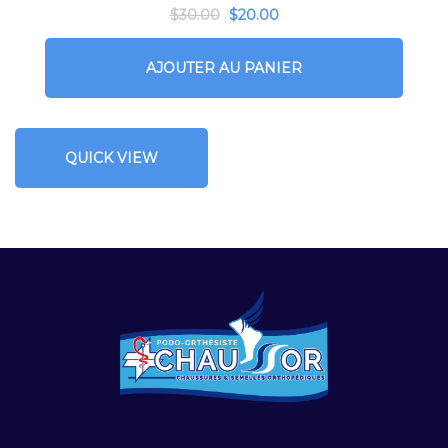
$
30.00
$
20.00
AJOUTER AU PANIER
QUICK VIEW