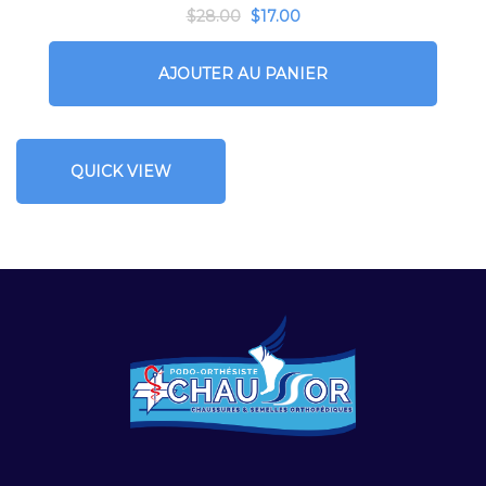
$
28.00
$
17.00
AJOUTER AU PANIER
QUICK VIEW