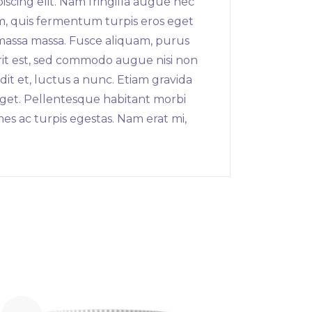
iscing elit. Nam fringilla augue nec
em, quis fermentum turpis eros eget
 massa massa. Fusce aliquam, purus
erit est, sed commodo augue nisi non
t et, luctus a nunc. Etiam gravida
 eget. Pellentesque habitant morbi
es ac turpis egestas. Nam erat mi,