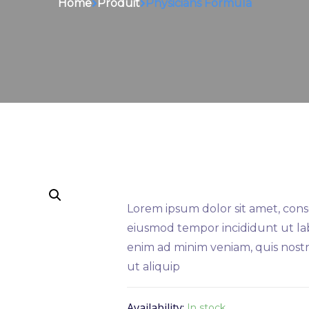
Home
Produit
Physicians Formula
Lorem ipsum dolor sit amet, conse
eiusmod tempor incididunt ut la
enim ad minim veniam, quis nostru
ut aliquip
Availability:
In stock