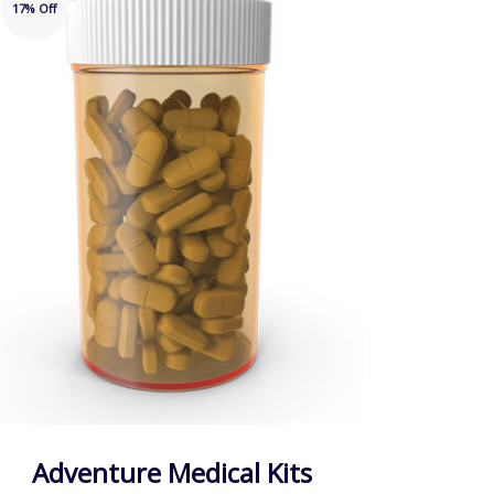
17% Off
44% Off
Adventure Medical Kits
Ra