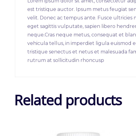
Lorem ipsum dolor sit amet, consectetur adip
est tristique auctor. Ipsum metus feugiat s
velit. Donec ac tempus ante. Fusce ultricies
eget sagittis vulputate, sapien libero hendr
neque.Cras neque metus, consequat et blandi
vehicula tellus, in imperdiet ligula euismod
tristique senectus et netus et malesuada fam
rutrum at sollicitudin rhoncusp
Related products